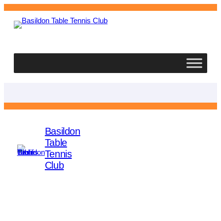
Basildon
Table Tennis Club
Basildon
Table
Facebook
YouTube
Tennis
Club